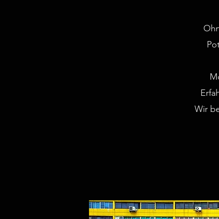
Ohn
Po
Mo
Erfa
Wir be