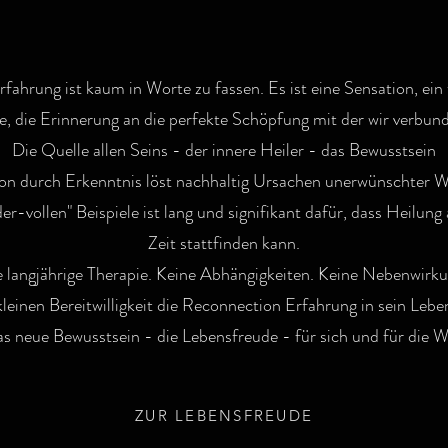
ahrung ist kaum in Worte zu fassen. Es ist eine Sensation, ein 
se, die Erinnerung an die perfekte Schöpfung mit der wir verbund
Die Quelle allen Seins - der innere Heiler - das Bewusstsein
on durch Erkenntnis löst nachhaltig Ursachen unerwünschter W
r-vollen" Beispiele ist lang und signifikant dafür, dass Heilu
Zeit stattfinden kann.
 langjährige Therapie. Keine Abhängigkeiten. Keine Nebenwirk
kleinen Bereitwilligkeit die Reconnection Erfahrung in sein Leb
as neue Bewusstsein - die Lebensfreude - für sich und für die 
ZUR LEBENSFREUDE