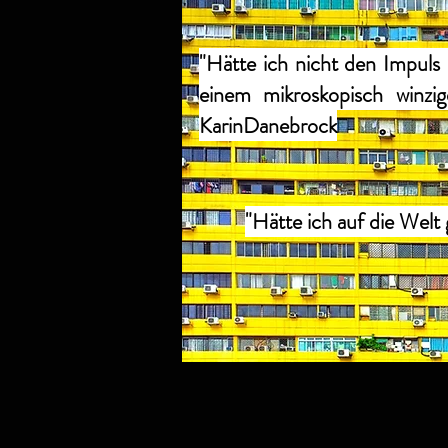
"Hätte ich nicht den Impuls
einem mikroskopisch winzig
KarinDanebrock
"Hätte ich auf die Welt