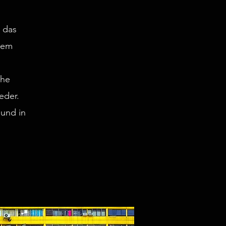
 das
hem
che
eder.
 und in