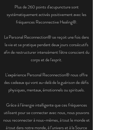
Plus de 260 points d'acupuncture sont
systématiquement activés positivement avec les
fréquences Reconnective Healing®.
La Personal Reconnection® se reçoit une fois dans
la vie et se pratique pendant deux jours consécutifs
afin de restructurer intensément l'être conscient du
corps et de l'esprit.
L'expérience Personal Reconnection® nous offre
des cadeaux qui vont au-delà de la guérison de défis
physiques, mentaux, émotionnels ou spirituels.
Grâce à l’énergie intelligente que ces fréquences
utilisent pour se connecter avec nous, nous pouvons
nous reconnecter à nous-mêmes, à tout le monde et
à tout dans notre monde, à l’univers et à la Source