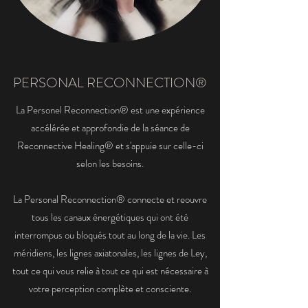
PERSONAL RECONNECTION®
La Personel Reconnection® est une expérience
accélérée et approfondie de la séance de
Reconnective Healing® et s'appuie sur celle-ci
selon les besoins.
La Personal Reconnection® connecte et reouvre
tous les canaux énergétiques qui ont été
interrompus ou bloqués tout au long de la vie. Les
méridiens, les lignes axiatonales, les lignes de Ley,
tout ce qui vous relie à tout ce qui est nécessaire à
votre perception complète et consciente.