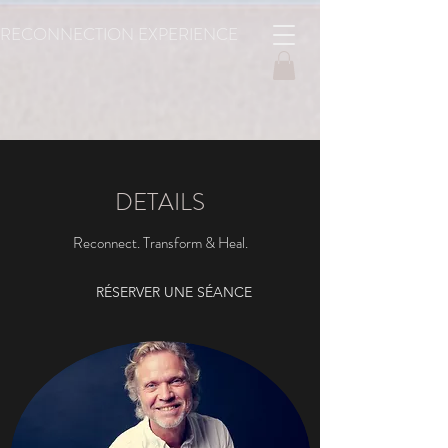
RECONNECTION
EXPERIENCE
DETAILS
Reconnect. Transform & Heal.
RÉSERVER UNE SÉANCE