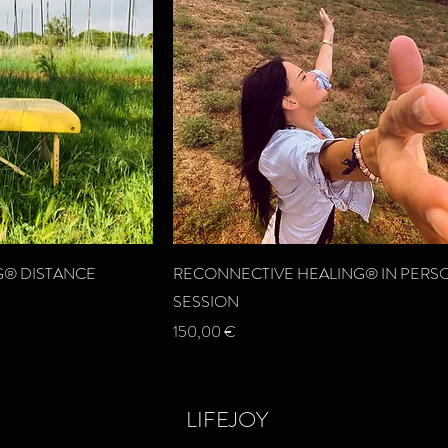
G® DISTANCE
RECONNECTIVE HEALING® IN PERS
SESSION
Preis
150,00 €
LIFEJOY