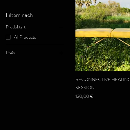
Filtern nach
Produktart
All Products
Preis
120 €
333 €
RECONNECTIVE HEALIN
SESSION
Preis
120,00 €