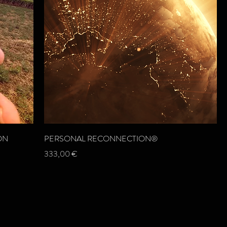
ON
PERSONAL RECONNECTION®
Preis
333,00 €